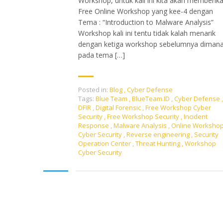
Workshop, untuk kali ini kita akan memberik
Free Online Workshop yang kee-4 dengan
Tema : “Introduction to Malware Analysis”
Workshop kali ini tentu tidak kalah menarik
dengan ketiga workshop sebelumnya diman
pada tema […]
Posted in:
Blog
,
Cyber Defense
Tags:
Blue Team
,
BlueTeam.ID
,
Cyber Defense
,
DFIR
,
Digital Forensic
,
Free Workshop Cyber
Security
,
Free Workshop Security
,
Incident
Response
,
Malware Analysis
,
Online Worksho
Cyber Security
,
Reverse engineering
,
Security
Operation Center
,
Threat Hunting
,
Workshop
Cyber Security