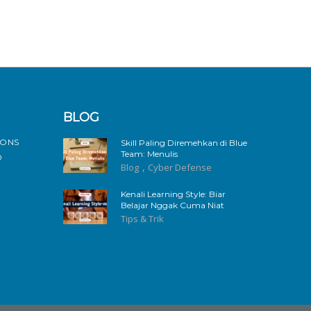
BLOG
IONS
Skill Paling Diremehkan di Blue
Team: Menulis
D
,
Blog
Cyber Defense
Kenali Learning Style: Biar
Belajar Nggak Cuma Niat
Tips & Trik