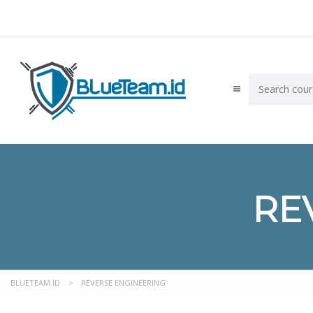
RE
BLUETEAM.ID
>
REVERSE ENGINEERING