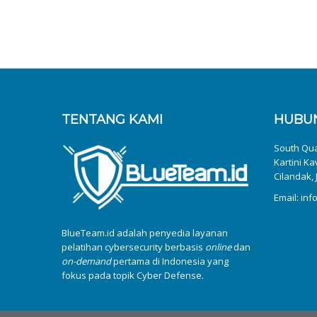
TENTANG KAMI
HUBUN
South Quar
Kartini Ka
Cilandak, 
Email: in
BlueTeam.id adalah penyedia layanan
pelatihan cybersecurity berbasis
online
dan
on-demand
pertama di Indonesia yang
fokus pada topik Cyber Defense.