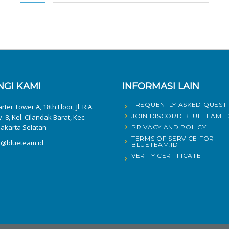
GI KAMI
INFORMASI LAIN
FREQUENTLY ASKED QUEST
ter Tower A, 18th Floor, Jl. R.A.
JOIN DISCORD BLUETEAM.I
v. 8, Kel. Cilandak Barat, Kec.
Jakarta Selatan
PRIVACY AND POLICY
TERMS OF SERVICE FOR
fo@blueteam.id
BLUETEAM.ID
VERIFY CERTIFICATE