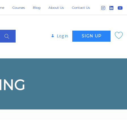
me
Courses
Blog
About Us
Contact Us
Log in
SIGN UP
ING