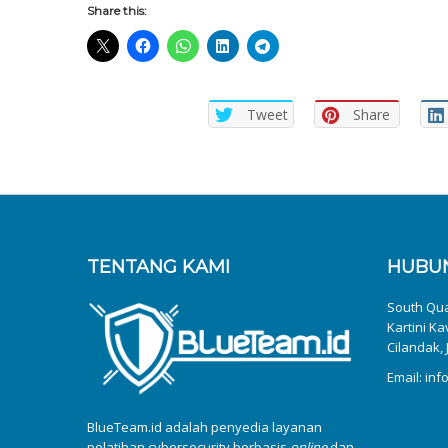
Share this:
Tweet
Share
TENTANG KAMI
HUBUN
South Quar
Kartini Ka
Cilandak, 
Email: in
BlueTeam.id adalah penyedia layanan
pelatihan cybersecurity berbasis
online
dan