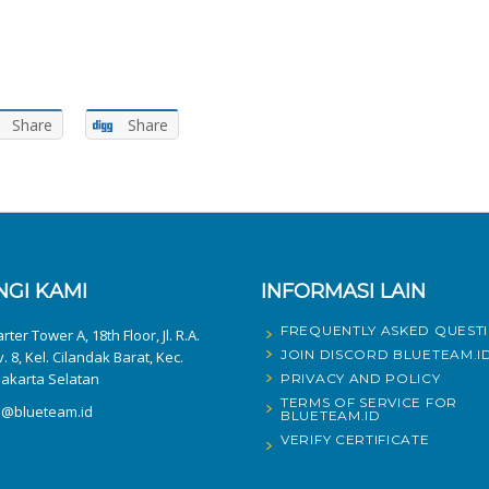
Share
Share
GI KAMI
INFORMASI LAIN
FREQUENTLY ASKED QUEST
ter Tower A, 18th Floor, Jl. R.A.
JOIN DISCORD BLUETEAM.I
v. 8, Kel. Cilandak Barat, Kec.
Jakarta Selatan
PRIVACY AND POLICY
TERMS OF SERVICE FOR
fo@blueteam.id
BLUETEAM.ID
VERIFY CERTIFICATE