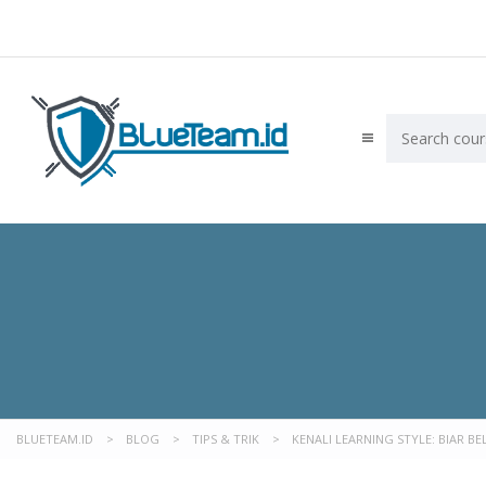
BLUETEAM.ID
>
BLOG
>
TIPS & TRIK
>
KENALI LEARNING STYLE: BIAR B