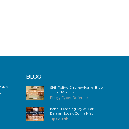
BLOG
IONS
Skill Paling Diremehkan di Blue
Team: Menulis
D
,
Blog
Cyber Defense
Kenali Learning Style: Biar
Belajar Nggak Cuma Niat
Tips & Trik