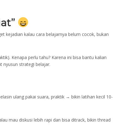
iat”
get kejadian kalau cara belajarnya belum cocok, bukan
ktik). Kenapa perlu tahu? Karena ini bisa bantu kalian
t nyusun strategi belajar.
asin ulang pakai suara, praktik → bikin latihan kecil 10-
alau mau diskusi lebih rapi dan bisa ditrack, bikin thread