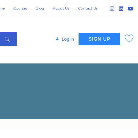
me
Courses
Blog
About Us
Contact Us
Log in
SIGN UP