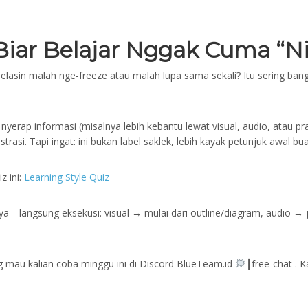
 Biar Belajar Nggak Cuma “N
elasin malah nge-freeze atau malah lupa sama sekali? Itu sering ban
 nyerap informasi (misalnya lebih kebantu lewat visual, audio, atau pra
asi. Tapi ingat: ini bukan label saklek, lebih kayak petunjuk awal bua
z ini:
Learning Style Quiz
 ya—langsung eksekusi: visual → mulai dari outline/diagram, audio → jel
ng mau kalian coba minggu ini di Discord BlueTeam.id ⁠
┃free-chat . K