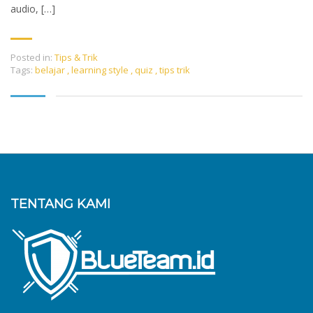
audio, […]
Posted in:
Tips & Trik
Tags:
belajar
,
learning style
,
quiz
,
tips trik
TENTANG KAMI