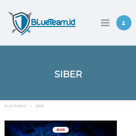
Toggle nav
SIBER
BLUETEAM.ID
>
SIBER