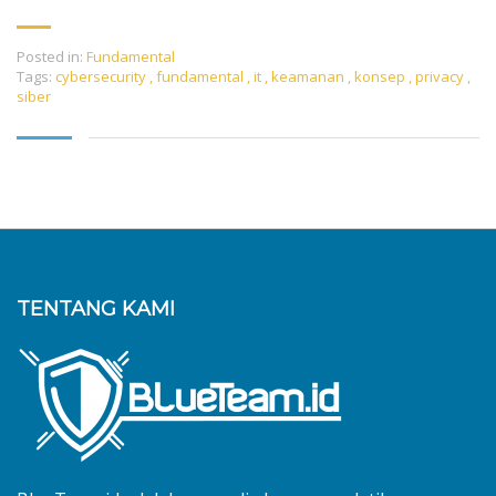
Posted in:
Fundamental
Tags:
cybersecurity
,
fundamental
,
it
,
keamanan
,
konsep
,
privacy
,
siber
TENTANG KAMI