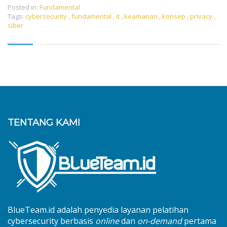
Posted in:
Fundamental
Tags:
cybersecurity
,
fundamental
,
it
,
keamanan
,
konsep
,
privacy
,
siber
TENTANG KAMI
BlueTeam.id adalah penyedia layanan pelatihan
cybersecurity berbasis
online
dan
on-demand
pertama