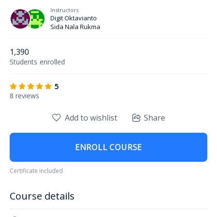
Instructors
Digit Oktavianto
Sida Nala Rukma
1,390
Students
enrolled
5
8 reviews
Add to wishlist
Share
ENROLL COURSE
Certificate included
Course details