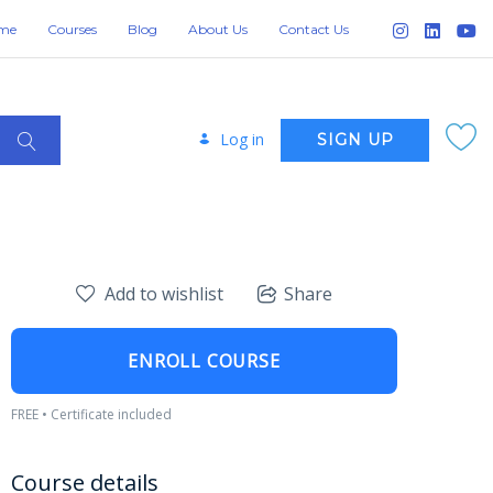
me
Courses
Blog
About Us
Contact Us
Log in
SIGN UP
Add to wishlist
Share
ENROLL COURSE
FREE • Certificate included
Course details