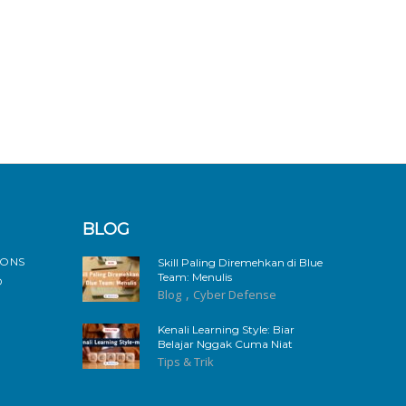
BLOG
IONS
Skill Paling Diremehkan di Blue
Team: Menulis
D
,
Blog
Cyber Defense
Kenali Learning Style: Biar
Belajar Nggak Cuma Niat
Tips & Trik