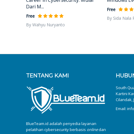
Dari M...
Free
Free
By Sida Nala
By Wahyu Nuryanto
TENTANG KAMI
HUBUN
South Quar
Kartini Ka
Cilandak, 
Email: in
BlueTeam.id adalah penyedia layanan
pelatihan cybersecurity berbasis
online
dan