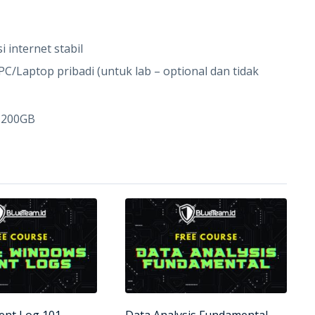
internet stabil
/Laptop pribadi (untuk lab – optional dan tidak
0–200GB
ent Log 101
Data Analysis Fundamental