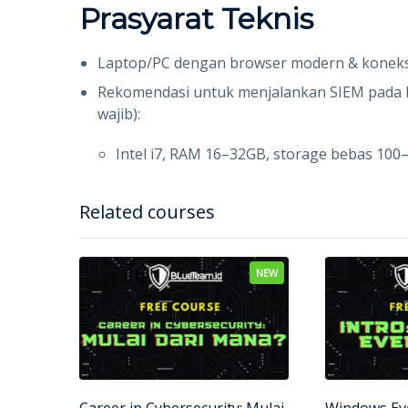
Prasyarat Teknis
Laptop/PC dengan browser modern & koneksi 
Rekomendasi untuk menjalankan SIEM pada PC
wajib):
Intel i7, RAM 16–32GB, storage bebas 10
Related courses
NEW
Career in Cybersecurity: Mulai
Windows Ev