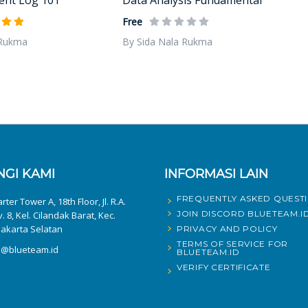
Free
 Rukma
By Sida Nala Rukma
GI KAMI
INFORMASI LAIN
FREQUENTLY ASKED QUEST
ter Tower A, 18th Floor, Jl. R.A.
JOIN DISCORD BLUETEAM.I
v. 8, Kel. Cilandak Barat, Kec.
Jakarta Selatan
PRIVACY AND POLICY
TERMS OF SERVICE FOR
fo@blueteam.id
BLUETEAM.ID
VERIFY CERTIFICATE